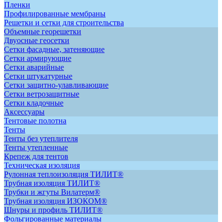
Пленки
Профилированные мембраны
Решетки и сетки для строительства
Объемные георешетки
Двуосные геосетки
Сетки фасадные, затеняющие
Сетки армирующие
Сетки аварийные
Сетки штукатурные
Сетки защитно-улавливающие
Сетки ветрозащитные
Сетки кладочные
Аксессуары
Тентовые полотна
Тенты
Тенты без утеплителя
Тенты утепленные
Крепеж для тентов
Техническая изоляция
Рулонная теплоизоляция ТИЛИТ®
Трубная изоляция ТИЛИТ®
Трубки и жгуты Вилатерм®
Трубная изоляция ИЗОКОМ®
Шнуры и профиль ТИЛИТ®
Фольгированные материалы