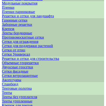
Модульные покрытия
Пленки
Пленки парниковые
Решетки и сетки для ландшафта
Газонные сетки
Заборные решетки
Крепеж
Ленты бордюрные
Противомоскитные сетки
Сетки для ограждения
Сетки для поддержки растений
Сетки от птиц
Сетки Универсал
Решетки и сетки для строительства
Объемные георешетки
Двуосные геосетки
Сетки фасадные
Сетки ветрозащитные
Аксессуары
Спанбонд
Тентовые полотна
Тенты
Тенты без утеплителя
Тенты утепленные
Крепеж для тентов