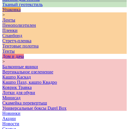
Тканый геотекстиль
Упаковка
>
Ленты
Пенополиэтилен
Пленки
Спанбонд
Стретч-пленка
Тентовые полотна
Тенты
Дом и дача
>
Балконные ящики
Вертикальное озеленение
Кашпо Каскад
Кашпо Пазл, кашпо Квадро
Коврик Травка
Лотки для обуви
Минисад
Скамейка перевертыш
Универсальные боксы Darel Box
Новинки
Акции
Новости
Статьи