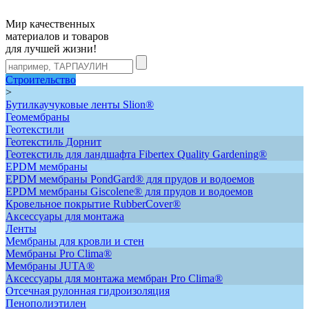
Мир качественных
материалов и товаров
для лучшей жизни!
Строительство
>
Бутилкаучуковые ленты Slion®
Геомембраны
Геотекстили
Геотекстиль Дорнит
Геотекстиль для ландшафта Fibertex Quality Gardening®
ЕРDM мембраны
EPDM мембраны PondGard® для прудов и водоемов
EPDM мембраны Giscolene® для прудов и водоемов
Кровельное покрытие RubberCover®
Аксессуары для монтажа
Ленты
Мембраны для кровли и стен
Мембраны Pro Clima®
Мембраны JUTA®
Аксессуары для монтажа мембран Pro Clima®
Отсечная рулонная гидроизоляция
Пенополиэтилен