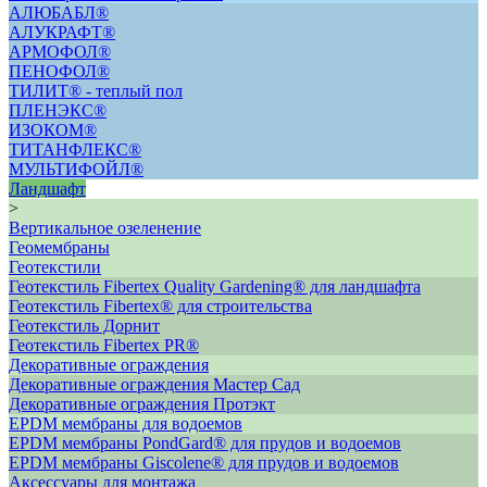
АЛЮБАБЛ®
АЛУКРАФТ®
АРМОФОЛ®
ПЕНОФОЛ®
ТИЛИТ® - теплый пол
ПЛЕНЭКС®
ИЗОКОМ®
ТИТАНФЛЕКС®
МУЛЬТИФОЙЛ®
Ландшафт
>
Вертикальное озеленение
Геомембраны
Геотекстили
Геотекстиль Fibertex Quality Gardening® для ландшафта
Геотекстиль Fibertex® для строительства
Геотекстиль Дорнит
Геотекстиль Fibertex PR®
Декоративные ограждения
Декоративные ограждения Мастер Сад
Декоративные ограждения Протэкт
ЕРDM мембраны для водоемов
EPDM мембраны PondGard® для прудов и водоемов
EPDM мембраны Giscolene® для прудов и водоемов
Аксессуары для монтажа