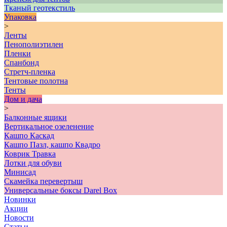
Тканый геотекстиль
Упаковка
>
Ленты
Пенополиэтилен
Пленки
Спанбонд
Стретч-пленка
Тентовые полотна
Тенты
Дом и дача
>
Балконные ящики
Вертикальное озеленение
Кашпо Каскад
Кашпо Пазл, кашпо Квадро
Коврик Травка
Лотки для обуви
Минисад
Скамейка перевертыш
Универсальные боксы Darel Box
Новинки
Акции
Новости
Статьи