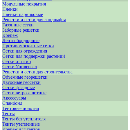
Модульные покрытия
Пленки
Пленки парниковые
Решетки и сетки для ландшафта
Газонные сетки
Заборные решетки
Крепеж
Ленты бордюрные
Противомоскитные сетки
Сетки для ограждения
Сетки для поддержки растений
Сетки от птиц
Сетки Универсал
Решетки и сетки для строительства
Объемные георешетки
Двуосные геосетки
Сетки фасадные
Сетки ветрозащитные
Аксессуары
Спанбонд
Тентовые полотна
Тенты
Тенты без утеплителя
Тенты утепленные
Крепеж для тентов