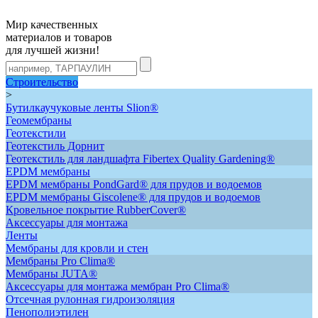
Мир качественных
материалов и товаров
для лучшей жизни!
Строительство
>
Бутилкаучуковые ленты Slion®
Геомембраны
Геотекстили
Геотекстиль Дорнит
Геотекстиль для ландшафта Fibertex Quality Gardening®
ЕРDM мембраны
EPDM мембраны PondGard® для прудов и водоемов
EPDM мембраны Giscolene® для прудов и водоемов
Кровельное покрытие RubberCover®
Аксессуары для монтажа
Ленты
Мембраны для кровли и стен
Мембраны Pro Clima®
Мембраны JUTA®
Аксессуары для монтажа мембран Pro Clima®
Отсечная рулонная гидроизоляция
Пенополиэтилен