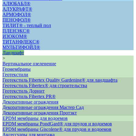
АЛЮБАБЛ®
АЛУКРАФТ®
АРМОФОЛ®
ПЕНОФОЛ®
ТИЛИТ® - теплый пол
ПЛЕНЭКС®
ИЗОКОМ®
ТИТАНФЛЕКС®
МУЛЬТИФОЙЛ®
Ландшафт
>
Вертикальное озеленение
Геомембраны
Геотекстили
Геотекстиль Fibertex Quality Gardening® для ландшафта
Геотекстиль Fibertex® для строительства
Геотекстиль Дорнит
Геотекстиль Fibertex PR®
Декоративные ограждения
Декоративные ограждения Мастер Сад
Декоративные ограждения Протэкт
ЕРDM мембраны для водоемов
EPDM мембраны PondGard® для прудов и водоемов
EPDM мембраны Giscolene® для прудов и водоемов
Аксессуары для монтажа