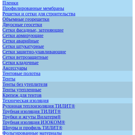
Пленки
Профилированные мембраны
Решетки и сетки для строительства
Объемные георешетки
Двуосные геосетки
Сетки фасадные, затеняющие
Сетки армирующие
Сетки аварийные
Сетки штукатурные
Сетки защитно-улавливающие
Сетки ветрозащитные
Сетки кладочные
Аксессуары
Тентовые полотна
Тенты
Тенты без утеплителя
Тенты утепленные
Крепеж для тентов
Техническая изоляция
Рулонная теплоизоляция ТИЛИТ®
Трубная изоляция ТИЛИТ®
Трубки и жгуты Вилатерм®
Трубная изоляция ИЗОКОМ®
Шнуры и профиль ТИЛИТ®
Фольгированные материалы