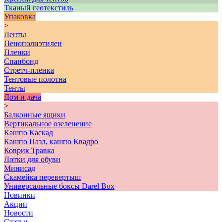
Тканый геотекстиль
Упаковка
>
Ленты
Пенополиэтилен
Пленки
Спанбонд
Стретч-пленка
Тентовые полотна
Тенты
Дом и дача
>
Балконные ящики
Вертикальное озеленение
Кашпо Каскад
Кашпо Пазл, кашпо Квадро
Коврик Травка
Лотки для обуви
Минисад
Скамейка перевертыш
Универсальные боксы Darel Box
Новинки
Акции
Новости
Статьи