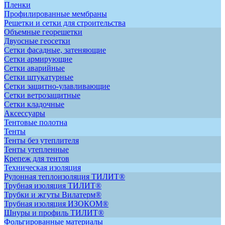
Пленки
Профилированные мембраны
Решетки и сетки для строительства
Объемные георешетки
Двуосные геосетки
Сетки фасадные, затеняющие
Сетки армирующие
Сетки аварийные
Сетки штукатурные
Сетки защитно-улавливающие
Сетки ветрозащитные
Сетки кладочные
Аксессуары
Тентовые полотна
Тенты
Тенты без утеплителя
Тенты утепленные
Крепеж для тентов
Техническая изоляция
Рулонная теплоизоляция ТИЛИТ®
Трубная изоляция ТИЛИТ®
Трубки и жгуты Вилатерм®
Трубная изоляция ИЗОКОМ®
Шнуры и профиль ТИЛИТ®
Фольгированные материалы