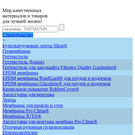
Мир качественных
материалов и товаров
для лучшей жизни!
Строительство
>
Бутилкаучуковые ленты Slion®
Геомембраны
Геотекстили
Геотекстиль Дорнит
Геотекстиль для ландшафта Fibertex Quality Gardening®
ЕРDM мембраны
EPDM мембраны PondGard® для прудов и водоемов
EPDM мембраны Giscolene® для прудов и водоемов
Кровельное покрытие RubberCover®
Аксессуары для монтажа
Ленты
Мембраны для кровли и стен
Мембраны Pro Clima®
Мембраны JUTA®
Аксессуары для монтажа мембран Pro Clima®
Отсечная рулонная гидроизоляция
Пенополиэтилен