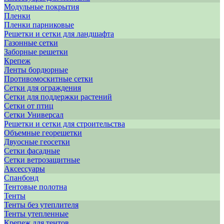
Модульные покрытия
Пленки
Пленки парниковые
Решетки и сетки для ландшафта
Газонные сетки
Заборные решетки
Крепеж
Ленты бордюрные
Противомоскитные сетки
Сетки для ограждения
Сетки для поддержки растений
Сетки от птиц
Сетки Универсал
Решетки и сетки для строительства
Объемные георешетки
Двуосные геосетки
Сетки фасадные
Сетки ветрозащитные
Аксессуары
Спанбонд
Тентовые полотна
Тенты
Тенты без утеплителя
Тенты утепленные
Крепеж для тентов