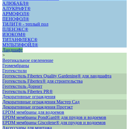
АЛЮБАБЛ®
АЛУКРАФТ®
АРМОФОЛ®
ПЕНОФОЛ®
ТИЛИТ® - теплый пол
ПЛЕНЭКС®
ИЗОКОМ®
ТИТАНФЛЕКС®
МУЛЬТИФОЙЛ®
Ландшафт
>
Вертикальное озеленение
Геомембраны
Геотекстили
Геотекстиль Fibertex Quality Gardening® для ландшафта
Геотекстиль Fibertex® для строительства
Геотекстиль Дорнит
Геотекстиль Fibertex PR®
Декоративные ограждения
Декоративные ограждения Мастер Сад
Декоративные ограждения Протэкт
ЕРDM мембраны для водоемов
EPDM мембраны PondGard® для прудов и водоемов
EPDM мембраны Giscolene® для прудов и водоемов
Аксессуары для монтажа