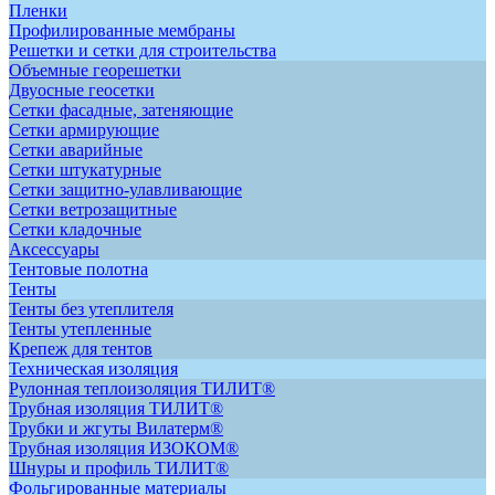
Пленки
Профилированные мембраны
Решетки и сетки для строительства
Объемные георешетки
Двуосные геосетки
Сетки фасадные, затеняющие
Сетки армирующие
Сетки аварийные
Сетки штукатурные
Сетки защитно-улавливающие
Сетки ветрозащитные
Сетки кладочные
Аксессуары
Тентовые полотна
Тенты
Тенты без утеплителя
Тенты утепленные
Крепеж для тентов
Техническая изоляция
Рулонная теплоизоляция ТИЛИТ®
Трубная изоляция ТИЛИТ®
Трубки и жгуты Вилатерм®
Трубная изоляция ИЗОКОМ®
Шнуры и профиль ТИЛИТ®
Фольгированные материалы