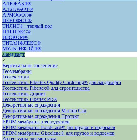
АЛЮБАБЛ®
АЛУКРАФТ®
АРМОФОЛ®
ПЕНОФОЛ®
ТИЛИТ® - теплый пол
ПЛЕНЭКС®
ИЗОКОМ®
ТИТАНФЛЕКС®
МУЛЬТИФОЙЛ®
Ландшафт
>
Вертикальное озеленение
Геомембраны
Геотекстили
Геотекстиль Fibertex Quality Gardening® для ландшафта
Геотекстиль Fibertex® для строительства
Геотекстиль Дорнит
Геотекстиль Fibertex PR®
Декоративные ограждения
Декоративные ограждения Мастер Сад
Декоративные ограждения Протэкт
ЕРDM мембраны для водоемов
EPDM мембраны PondGard® для прудов и водоемов
EPDM мембраны Giscolene® для прудов и водоемов
Аксессуары для монтажа