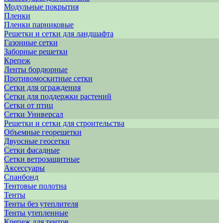
Модульные покрытия
Пленки
Пленки парниковые
Решетки и сетки для ландшафта
Газонные сетки
Заборные решетки
Крепеж
Ленты бордюрные
Противомоскитные сетки
Сетки для ограждения
Сетки для поддержки растений
Сетки от птиц
Сетки Универсал
Решетки и сетки для строительства
Объемные георешетки
Двуосные геосетки
Сетки фасадные
Сетки ветрозащитные
Аксессуары
Спанбонд
Тентовые полотна
Тенты
Тенты без утеплителя
Тенты утепленные
Крепеж для тентов