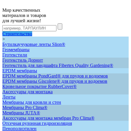
Мир качественных
материалов и товаров
для лучшей жизни!
Строительство
>
Бутилкаучуковые ленты Slion®
Геомембраны
Геотекстили
Геотекстиль Дорнит
Геотекстиль для ландшафта Fibertex Quality Gardening®
ЕРDM мембраны
EPDM мембраны PondGard® для прудов и водоемов
EPDM мембраны Giscolene® для прудов и водоемов
Кровельное покрытие RubberCover®
Аксессуары для монтажа
Ленты
Мембраны для кровли и стен
Мембраны Pro Clima®
Мембраны JUTA®
Аксессуары для монтажа мембран Pro Clima®
Отсечная рулонная гидроизоляция
Пенополиэтилен