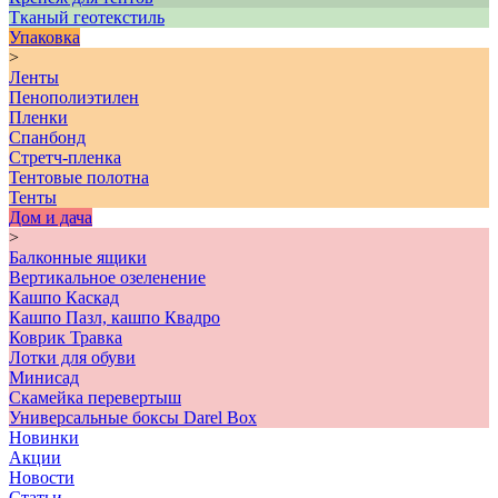
Тканый геотекстиль
Упаковка
>
Ленты
Пенополиэтилен
Пленки
Спанбонд
Стретч-пленка
Тентовые полотна
Тенты
Дом и дача
>
Балконные ящики
Вертикальное озеленение
Кашпо Каскад
Кашпо Пазл, кашпо Квадро
Коврик Травка
Лотки для обуви
Минисад
Скамейка перевертыш
Универсальные боксы Darel Box
Новинки
Акции
Новости
Статьи