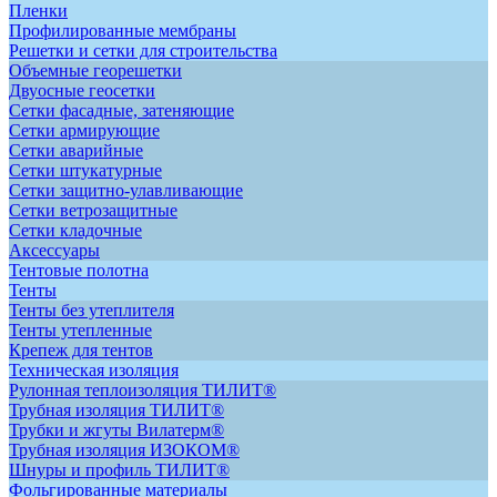
Пленки
Профилированные мембраны
Решетки и сетки для строительства
Объемные георешетки
Двуосные геосетки
Сетки фасадные, затеняющие
Сетки армирующие
Сетки аварийные
Сетки штукатурные
Сетки защитно-улавливающие
Сетки ветрозащитные
Сетки кладочные
Аксессуары
Тентовые полотна
Тенты
Тенты без утеплителя
Тенты утепленные
Крепеж для тентов
Техническая изоляция
Рулонная теплоизоляция ТИЛИТ®
Трубная изоляция ТИЛИТ®
Трубки и жгуты Вилатерм®
Трубная изоляция ИЗОКОМ®
Шнуры и профиль ТИЛИТ®
Фольгированные материалы