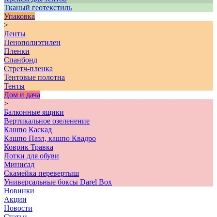
Тканый геотекстиль
Упаковка
>
Ленты
Пенополиэтилен
Пленки
Спанбонд
Стретч-пленка
Тентовые полотна
Тенты
Дом и дача
>
Балконные ящики
Вертикальное озеленение
Кашпо Каскад
Кашпо Пазл, кашпо Квадро
Коврик Травка
Лотки для обуви
Минисад
Скамейка перевертыш
Универсальные боксы Darel Box
Новинки
Акции
Новости
Статьи