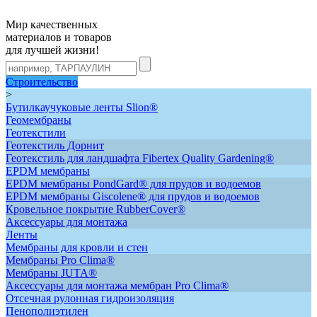
Мир качественных
материалов и товаров
для лучшей жизни!
Строительство
>
Бутилкаучуковые ленты Slion®
Геомембраны
Геотекстили
Геотекстиль Дорнит
Геотекстиль для ландшафта Fibertex Quality Gardening®
ЕРDM мембраны
EPDM мембраны PondGard® для прудов и водоемов
EPDM мембраны Giscolene® для прудов и водоемов
Кровельное покрытие RubberCover®
Аксессуары для монтажа
Ленты
Мембраны для кровли и стен
Мембраны Pro Clima®
Мембраны JUTA®
Аксессуары для монтажа мембран Pro Clima®
Отсечная рулонная гидроизоляция
Пенополиэтилен