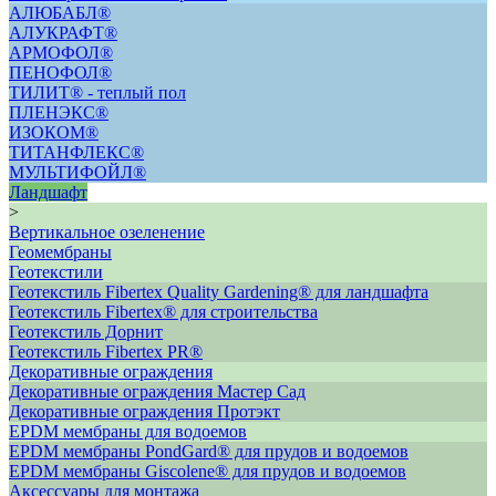
АЛЮБАБЛ®
АЛУКРАФТ®
АРМОФОЛ®
ПЕНОФОЛ®
ТИЛИТ® - теплый пол
ПЛЕНЭКС®
ИЗОКОМ®
ТИТАНФЛЕКС®
МУЛЬТИФОЙЛ®
Ландшафт
>
Вертикальное озеленение
Геомембраны
Геотекстили
Геотекстиль Fibertex Quality Gardening® для ландшафта
Геотекстиль Fibertex® для строительства
Геотекстиль Дорнит
Геотекстиль Fibertex PR®
Декоративные ограждения
Декоративные ограждения Мастер Сад
Декоративные ограждения Протэкт
ЕРDM мембраны для водоемов
EPDM мембраны PondGard® для прудов и водоемов
EPDM мембраны Giscolene® для прудов и водоемов
Аксессуары для монтажа