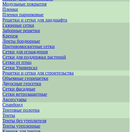
Модульные покрытия
Пленки
Пленки парниковые
Решетки и сетки для ландшафта
Газонные сетки
Заборные решетки
Крепеж
Ленты бордюрные
Противомоскитные сетки
Сетки для ограждения
Сетки для поддержки растений
Сетки от птиц
Сетки Универсал
Решетки и сетки для строительства
Объемные георешетки
Двуосные геосетки
Сетки фасадные
Сетки ветрозащитные
Аксессуары
Спанбонд
Тентовые полотна
Тенты
Тенты без утеплителя
Тенты утепленные
Крепеж для тентов