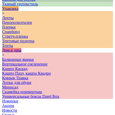
Тканый геотекстиль
Упаковка
>
Ленты
Пенополиэтилен
Пленки
Спанбонд
Стретч-пленка
Тентовые полотна
Тенты
Дом и дача
>
Балконные ящики
Вертикальное озеленение
Кашпо Каскад
Кашпо Пазл, кашпо Квадро
Коврик Травка
Лотки для обуви
Минисад
Скамейка перевертыш
Универсальные боксы Darel Box
Новинки
Акции
Новости
Статьи