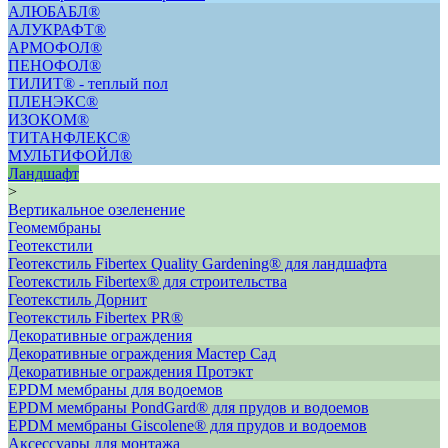
АЛЮБАБЛ®
АЛУКРАФТ®
АРМОФОЛ®
ПЕНОФОЛ®
ТИЛИТ® - теплый пол
ПЛЕНЭКС®
ИЗОКОМ®
ТИТАНФЛЕКС®
МУЛЬТИФОЙЛ®
Ландшафт
>
Вертикальное озеленение
Геомембраны
Геотекстили
Геотекстиль Fibertex Quality Gardening® для ландшафта
Геотекстиль Fibertex® для строительства
Геотекстиль Дорнит
Геотекстиль Fibertex PR®
Декоративные ограждения
Декоративные ограждения Мастер Сад
Декоративные ограждения Протэкт
ЕРDM мембраны для водоемов
EPDM мембраны PondGard® для прудов и водоемов
EPDM мембраны Giscolene® для прудов и водоемов
Аксессуары для монтажа