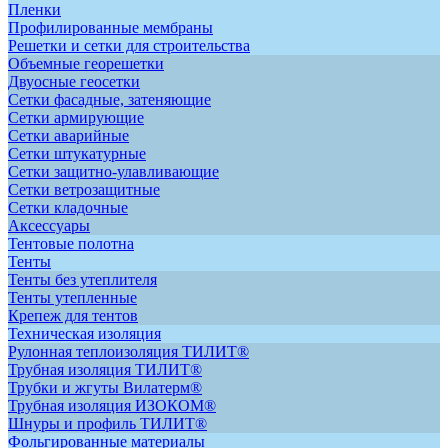
Пленки
Профилированные мембраны
Решетки и сетки для строительства
Объемные георешетки
Двуосные геосетки
Сетки фасадные, затеняющие
Сетки армирующие
Сетки аварийные
Сетки штукатурные
Сетки защитно-улавливающие
Сетки ветрозащитные
Сетки кладочные
Аксессуары
Тентовые полотна
Тенты
Тенты без утеплителя
Тенты утепленные
Крепеж для тентов
Техническая изоляция
Рулонная теплоизоляция ТИЛИТ®
Трубная изоляция ТИЛИТ®
Трубки и жгуты Вилатерм®
Трубная изоляция ИЗОКОМ®
Шнуры и профиль ТИЛИТ®
Фольгированные материалы