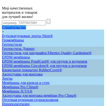
Мир качественных
материалов и товаров
для лучшей жизни!
Строительство
>
Бутилкаучуковые ленты Slion®
Геомембраны
Геотекстили
Геотекстиль Дорнит
Геотекстиль для ландшафта Fibertex Quality Gardening®
ЕРDM мембраны
EPDM мембраны PondGard® для прудов и водоемов
EPDM мембраны Giscolene® для прудов и водоемов
Кровельное покрытие RubberCover®
Аксессуары для монтажа
Ленты
Мембраны для кровли и стен
Мембраны Pro Clima®
Мембраны JUTA®
Аксессуары для монтажа мембран Pro Clima®
Отсечная рулонная гидроизоляция
Пенополиэтилен