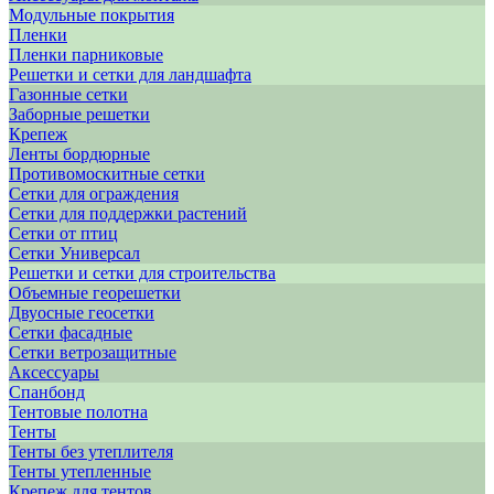
Модульные покрытия
Пленки
Пленки парниковые
Решетки и сетки для ландшафта
Газонные сетки
Заборные решетки
Крепеж
Ленты бордюрные
Противомоскитные сетки
Сетки для ограждения
Сетки для поддержки растений
Сетки от птиц
Сетки Универсал
Решетки и сетки для строительства
Объемные георешетки
Двуосные геосетки
Сетки фасадные
Сетки ветрозащитные
Аксессуары
Спанбонд
Тентовые полотна
Тенты
Тенты без утеплителя
Тенты утепленные
Крепеж для тентов