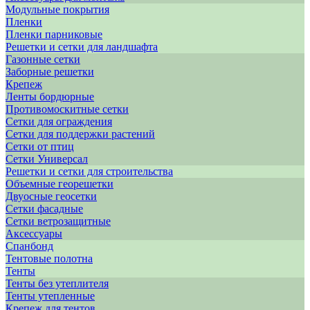
Модульные покрытия
Пленки
Пленки парниковые
Решетки и сетки для ландшафта
Газонные сетки
Заборные решетки
Крепеж
Ленты бордюрные
Противомоскитные сетки
Сетки для ограждения
Сетки для поддержки растений
Сетки от птиц
Сетки Универсал
Решетки и сетки для строительства
Объемные георешетки
Двуосные геосетки
Сетки фасадные
Сетки ветрозащитные
Аксессуары
Спанбонд
Тентовые полотна
Тенты
Тенты без утеплителя
Тенты утепленные
Крепеж для тентов