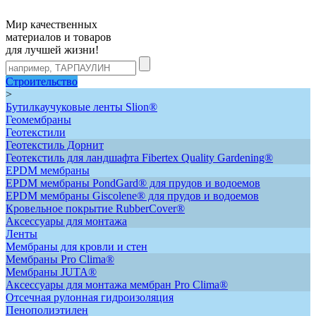
Мир качественных
материалов и товаров
для лучшей жизни!
Строительство
>
Бутилкаучуковые ленты Slion®
Геомембраны
Геотекстили
Геотекстиль Дорнит
Геотекстиль для ландшафта Fibertex Quality Gardening®
ЕРDM мембраны
EPDM мембраны PondGard® для прудов и водоемов
EPDM мембраны Giscolene® для прудов и водоемов
Кровельное покрытие RubberCover®
Аксессуары для монтажа
Ленты
Мембраны для кровли и стен
Мембраны Pro Clima®
Мембраны JUTA®
Аксессуары для монтажа мембран Pro Clima®
Отсечная рулонная гидроизоляция
Пенополиэтилен