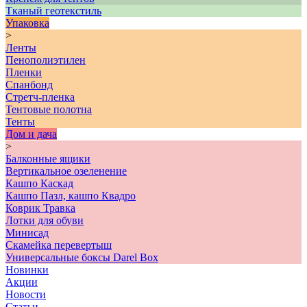
Тканый геотекстиль
Упаковка
>
Ленты
Пенополиэтилен
Пленки
Спанбонд
Стретч-пленка
Тентовые полотна
Тенты
Дом и дача
>
Балконные ящики
Вертикальное озеленение
Кашпо Каскад
Кашпо Пазл, кашпо Квадро
Коврик Травка
Лотки для обуви
Минисад
Скамейка перевертыш
Универсальные боксы Darel Box
Новинки
Акции
Новости
Статьи