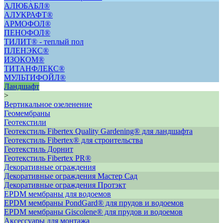
АЛЮБАБЛ®
АЛУКРАФТ®
АРМОФОЛ®
ПЕНОФОЛ®
ТИЛИТ® - теплый пол
ПЛЕНЭКС®
ИЗОКОМ®
ТИТАНФЛЕКС®
МУЛЬТИФОЙЛ®
Ландшафт
>
Вертикальное озеленение
Геомембраны
Геотекстили
Геотекстиль Fibertex Quality Gardening® для ландшафта
Геотекстиль Fibertex® для строительства
Геотекстиль Дорнит
Геотекстиль Fibertex PR®
Декоративные ограждения
Декоративные ограждения Мастер Сад
Декоративные ограждения Протэкт
ЕРDM мембраны для водоемов
EPDM мембраны PondGard® для прудов и водоемов
EPDM мембраны Giscolene® для прудов и водоемов
Аксессуары для монтажа