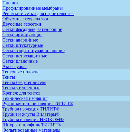
Пленки
Профилированные мембраны
Решетки и сетки для строительства
Объемные георешетки
Двуосные геосетки
Сетки фасадные, затеняющие
Сетки армирующие
Сетки аварийные
Сетки штукатурные
Сетки защитно-улавливающие
Сетки ветрозащитные
Сетки кладочные
Аксессуары
Тентовые полотна
Тенты
Тенты без утеплителя
Тенты утепленные
Крепеж для тентов
Техническая изоляция
Рулонная теплоизоляция ТИЛИТ®
Трубная изоляция ТИЛИТ®
Трубки и жгуты Вилатерм®
Трубная изоляция ИЗОКОМ®
Шнуры и профиль ТИЛИТ®
Фольгированные материалы